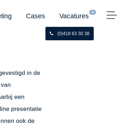
4
ting
Cases
Vacatures
(0)418 63 30 38
gevestigd in de
 van
arbij een
line presentatie
 kunnen ook de