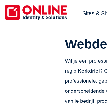
Sites & S
Webdes
Wil je een profes
regio
Kerkdriel
? O
professionele, ge
onderscheidende ui
van je bedrijf, pro