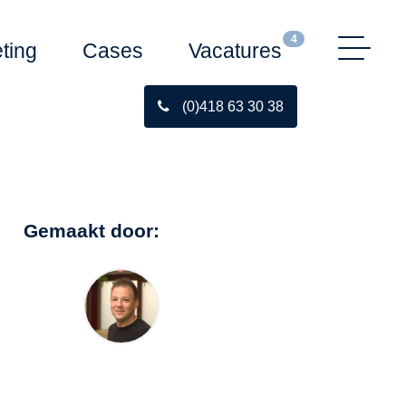
4
ting
Cases
Vacatures
(0)418 63 30 38
Gemaakt door: