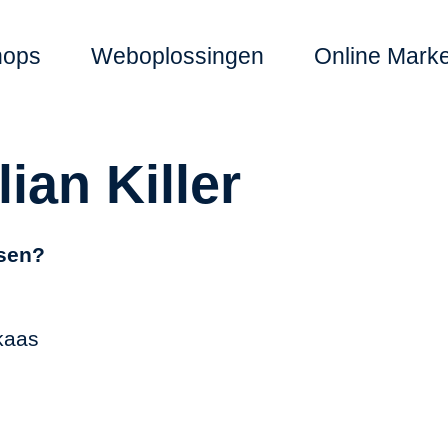
hops
Weboplossingen
Online Marke
lian Killer
ssen?
kaas