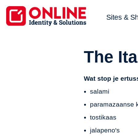
Sites & S
The Ita
Wat stop je ertu
salami
paramazaanse 
tostikaas
jalapeno's