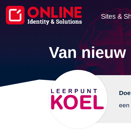
Sites & S
Van nieuw 
Doel
een 