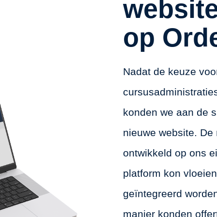
websit
op Ord
Nadat de keuze voo
cursusadministrati
konden we aan de s
nieuwe website. De
ontwikkeld op ons e
platform kon vloeie
geïntegreerd worden
manier konden offe