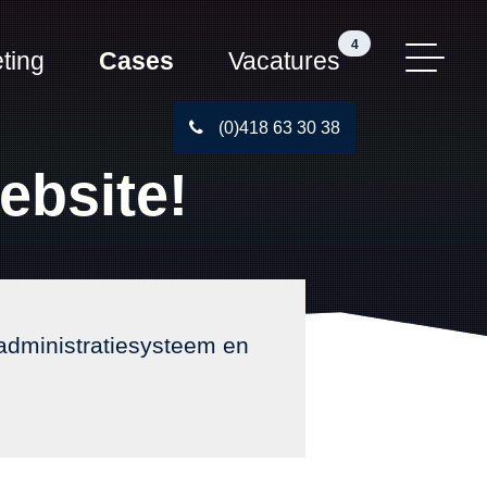
4
ting
Cases
Vacatures
(0)418 63 30 38
ebsite!
sadministratiesysteem en