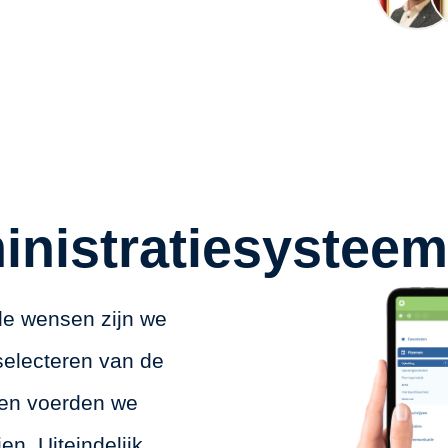
nistratiesysteem
de wensen zijn we
selecteren van de
 en voerden we
en. Uiteindelijk