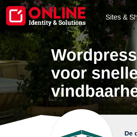
Sites & S
Wordpress 
voor snell
vindbaarhe
De d