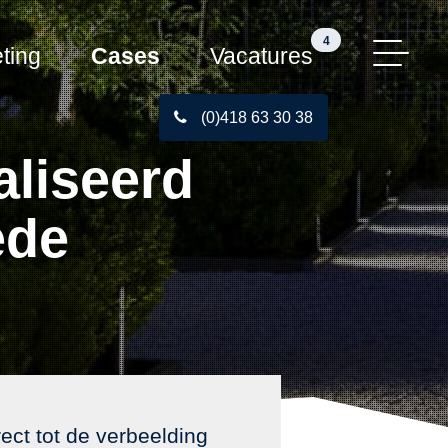
4
ting
Cases
Vacatures
(0)418 63 30 38
liseerd
ede
ect tot de verbeelding