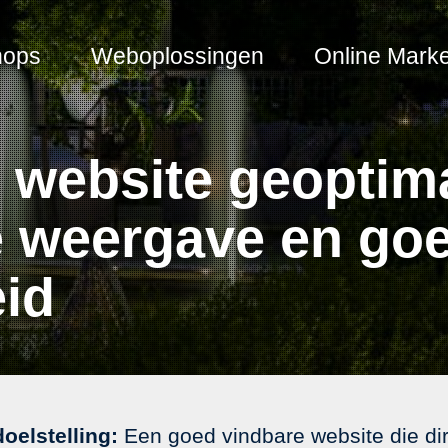
hops
Weboplossingen
Online Marke
website geoptima
e weergave en go
id
oelstelling:
Een goed vindbare website die dir