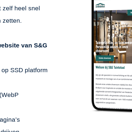
 zelf heel snel
n zetten.
website van S&G
t op SSD platform
e (WebP
pagina’s
edrijven