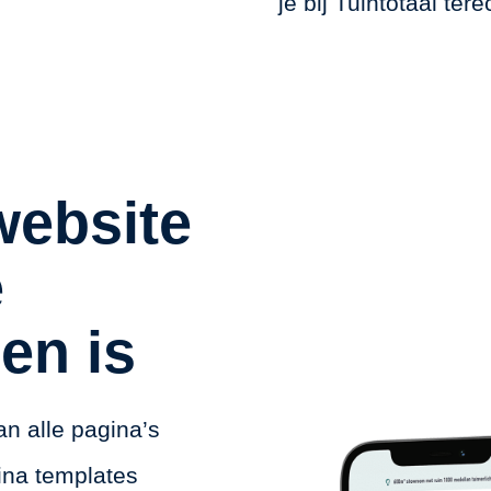
je bij Tuintotaal ter
website
e
en is
an alle pagina’s
ina templates